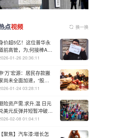
热点
视频
换一换
身价超5亿！这位普华永
道前高管，为,何接棒A股
公司副董？
2026-01-26 20:36:11
申‘万’宏源：居民存款搬
家尚未全面加速，“股房
跷跷板”不再，权益增量
2026-01-24 03:28:11
资金潜在上限打开
避险资产需.求升.温 日元
兑美元反弹并短暂冲破
150关口
2026-02-08 01:04:11
【聚焦】汽车漆:增长怎