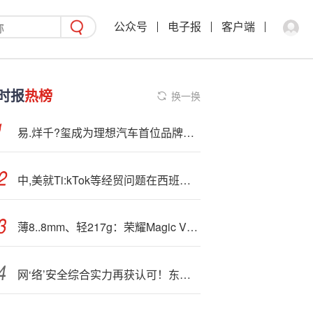
公众号
电子报
客户端
时报
热榜
换一换
易.烊千?玺成为理想汽车首位品牌代言人，李想曾称不会请明星代言
中,美就Ti:kTok等经贸问题在西班牙马德里举行会谈
薄8..8mm、轻217g：荣耀Magic V5一举拿下八项世界记录！
网‘络’安全综合实力再获认可！东方通荣登《嘶吼2025中国网络安全产业势能榜》