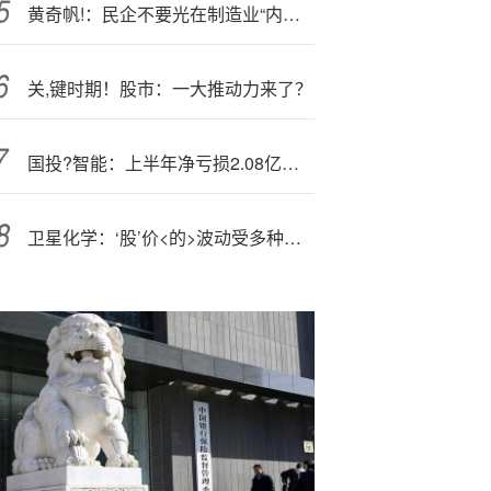
黄奇帆!：民企不要光在制造业“内卷” 生产性服务业大有可为
关,键时期！股市：一大推动力来了？
国投?智能：上半年净亏损2.08亿元，亏损同比扩大
卫星化学：‘股’价<的>波动受多种因素影响