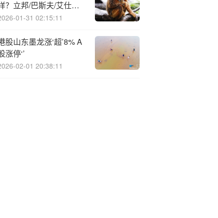
样？立邦/巴斯夫/艾仕得/
雅图/金力泰/东来/松井给
2026-01-31 02:15:11
了答案~
港股山东墨龙涨‘超’8% A
股涨停‘’
2026-02-01 20:38:11