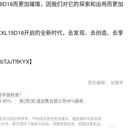
XL19D18而更加璀璨，因我们对它的探索和运用而更加
XXL19D18开启的全新时代，去发现、去创造、去享
bTJuTftKYX
】
责任编辑： 张雅琴
还是华丽转身？
.85%
铁{货}完:成出售合营公司46%股权
提及内容仅供参考，不构成实质性投资建议，据此操作风险自担
信公众号，即可随时了解股市动态，洞察政策信息，把握财富机会。