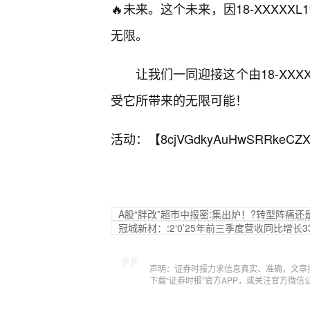
🔥未来。这个未来，因18-XXXX
无限。
让我们一同迎接这个由18-XXX
受它所带来的无限可能！
活动：【
8cjVGdkyAuHwSRRkeCZX
A股“胖改”超市中报密:集出炉！?转型阵痛
冠城新材：:2‘0’25年前三季度营收同比增长33
声明：证券时报力求信息真实、准确，文章
下载“证券时报”官方APP，或关注官方微