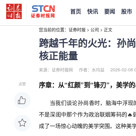
首页
快讯
要闻
股市
您当前的位置：
证券时报
>
公司
>
正文
跨越千年的火光：孙尚
核正能量
来源：证券时报网
作者：水均益
2026-02-08 
序章：从“红颜”到“锋刃”，美学
点赞
当我们谈论孙尚香时，脑海中浮现的
不是深闺中那个作为政治联姻筹码的🔥
成了一场惊心动魄的美学突围。这种美学