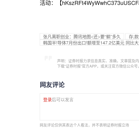
活动：【
hKszRFt4WyWwhC373uUSCF
张凡离职创业：腾讯地图<还>要“躺”多久
存;
韩国半!导体7月份出口!额增至147.2亿美元 同比
声明：证券时报力求信息真实、准确，文章提及内
下载“证券时报”官方APP，或关注官方微信公众
网友评论
登录
后可以发言
网友评论仅供其表达个人看法，并不表明证券时报立场