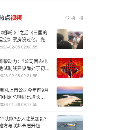
热点
视频
换一换
《哪吒‘》’之后《三国的
星空》票房没过亿，光线
传媒两天市值没了66.6亿
2026-02-05 02:08:55
潍柴动力：?公司固态电
池试制线建设尚处于初期
阶段
2026-02-08 02:21:55
韩国,上市公司今年前9月
净利润总额同比增长
25.8%
2026-01-26 09:17:55
军!队能?否入驻芝加哥？
地方与联邦矛盾升级