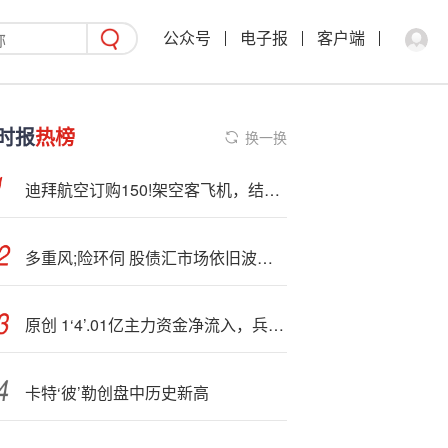
公众号
电子报
客户端
时报
热榜
换一换
迪拜航空订购150!架空客飞机，结束了波音公司的独家合作关系
多重风;险环伺 股债汇市场依旧波澜不惊 波动率指标齐探年内低点
原创 1‘4’.01亿主力资金净流入，兵装重组概念涨5.68%
卡特‘彼’勒创盘中历史新高