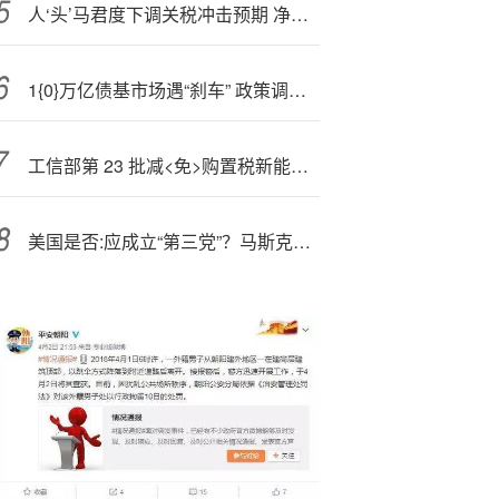
人‘头’马君度下调关税冲击预期 净利润压力减轻
1{0}万亿债基市场遇“刹车” 政策调整正重塑行业格局
工信部第 23 批减<免>购置税新能源汽车目录公布，鸿蒙智行享界 S9、比亚迪元 PLUS、吉利银河星耀 7 等在列
美国是否:应成立“第三党”？马斯克发起投票，超六成网友同意